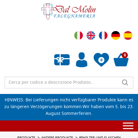
0
0
Wunschliste leeren
HINWEIS: Bei Lieferungen nicht verfügbarer Produkte kann es
zu längeren Verzögerungen kommen.Wir haben vom 5. bis 23.
August Sommerferien.
Togg
navi