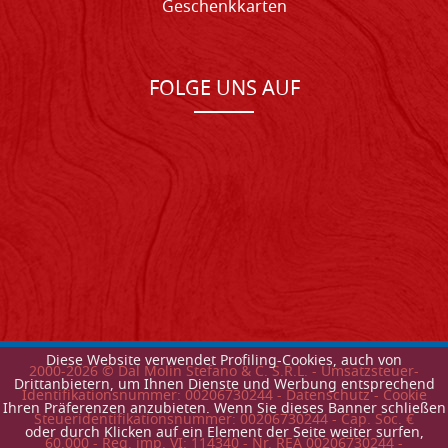
Geschenkkarten
FOLGE UNS AUF
Diese Website verwendet Profiling-Cookies, auch von
2000-
2026
© Dal Molin Stefano & C. S.R.L. - Umsatzsteuer-
Drittanbietern, um Ihnen Dienste und Werbung entsprechend
Identifikationsnummer: 00206730244 -
Datenschutz
-
Cookie
Ihren Präferenzen anzubieten. Wenn Sie dieses Banner schließen
Steueridentifikationsnummer: 00206730244 - Cap. Soc. €
oder durch Klicken auf ein Element der Seite weiter surfen,
60.000 - Reg. imp. VI: 114340 - Nr. REA 00206730244 -