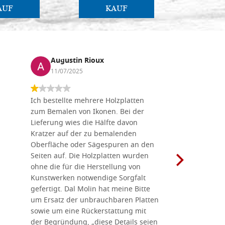
AUF
KAUF
Augustin Rioux
Marz
11/07/2025
01/07
Ich bestellte mehrere Holzplatten
Dieses Un
zum Bemalen von Ikonen. Bei der
seiner wun
Lieferung wies die Hälfte davon
Auswahl a
Kratzer auf der zu bemalenden
Besuch we
Oberfläche oder Sägespuren an den
Holzplatte
Seiten auf. Die Holzplatten wurden
Werkzeugen
ohne die für die Herstellung von
man alles,
Kunstwerken notwendige Sorgfalt
Ikonenher
gefertigt. Dal Molin hat meine Bitte
benötigt.
um Ersatz der unbrauchbaren Platten
bemalten 
sowie um eine Rückerstattung mit
das Unter
der Begründung, „diese Details seien
diesem The