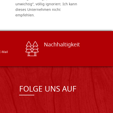
unwichtig“, völlig ignoriert. Ich kann
sind freun
dieses Unternehmen nicht
geben gern
empfehlen.
Besuch loh
Nachhaltigkeit
E-Mail
FOLGE UNS AUF