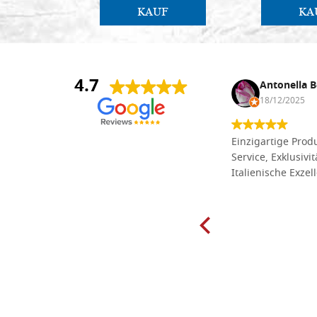
KAUF
KA
4.7
Anna Maria Negri
Antonella B
17/02/2025
18/12/2025
Die Massivholzbretter aus
Einzigartige Produ
Lindenholz, die ich online im gut
Service, Exklusivi
sortierten Tischlereigeschäft Dal
Italienische Exzel
Molin zum Schnitzen bestellt habe,
sind preiswert und in vielen Größen
erhältlich. Die Produkte waren zudem
sorgfältig verpackt und wurden
pünktlich geliefert. Herzlichen
Glückwunsch!