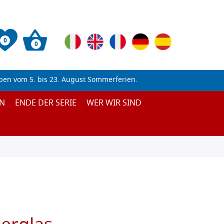
0
0
ben vom 5. bis 23. August Sommerferien.
N
ENDE DER SERIE
WER WIR SIND