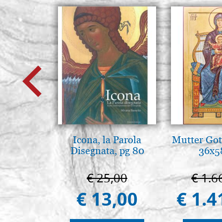
Icona, la Parola
Mutter Got
Disegnata, pg 80
36x5
€ 25,00
€ 1.6
€ 13,00
€ 1.4