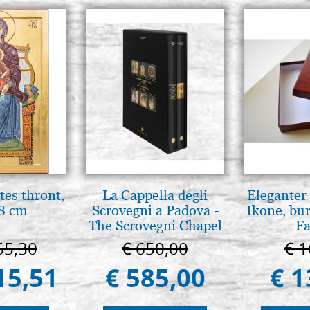
tes thront,
La Cappella degli
Eleganter 
8 cm
Scrovegni a Padova -
Ikone, bu
The Scrovegni Chapel
Fa
in Padua
65,30
€ 650,00
€ 1
15,51
€ 585,00
€ 1