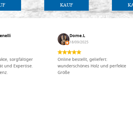
UF
KAUF
K
enelli
Dome.L
18/09/2025
kte, sorgfältiger
Online bestellt, geliefert:
tät und Expertise.
wunderschönes Holz und perfekte
lenz.
Größe