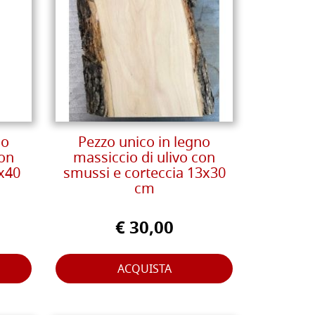
no
Pezzo unico in legno
con
massiccio di ulivo con
8x40
smussi e corteccia 13x30
cm
€ 30,00
ACQUISTA