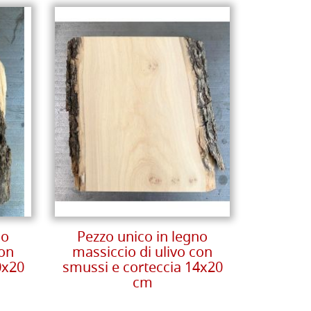
no
Pezzo unico in legno
con
massiccio di ulivo con
0x20
smussi e corteccia 14x20
cm