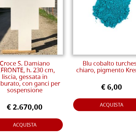
Croce S. Damiano
Blu cobalto turche
IFRONTE, h. 230 cm,
chiaro, pigmento Kr
liscia, gessata in
burato, con ganci per
€ 6,00
sospensione
ACQUISTA
€ 2.670,00
ACQUISTA