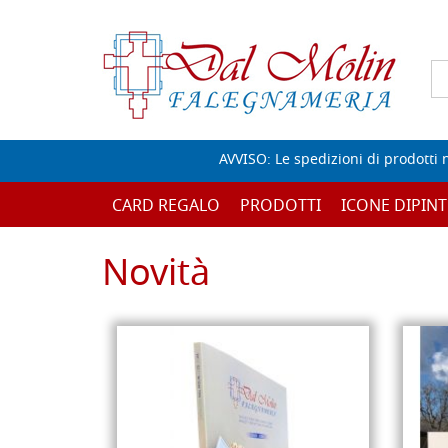
AVVISO: Le spedizioni di prodotti 
CARD REGALO
PRODOTTI
ICONE DIPINT
Novità