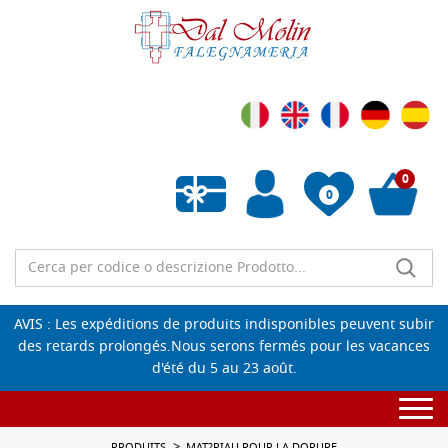
0
0
Liste de souhaits vide
AVIS : Les expéditions de produits indisponibles peuvent subir
des retards prolongés.Nous serons fermés pour les vacances
d'été du 5 au 23 août.
Togg
navi