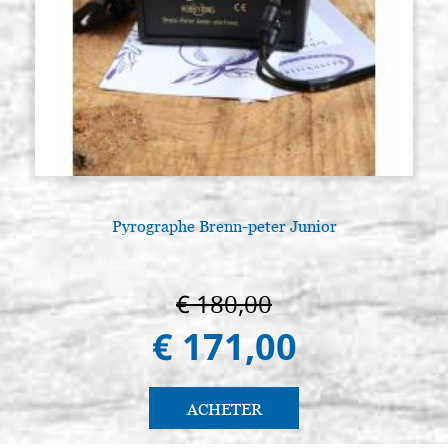
Pyrographe Brenn-peter Junior
A
€ 180,00
€ 171,00
ACHETER