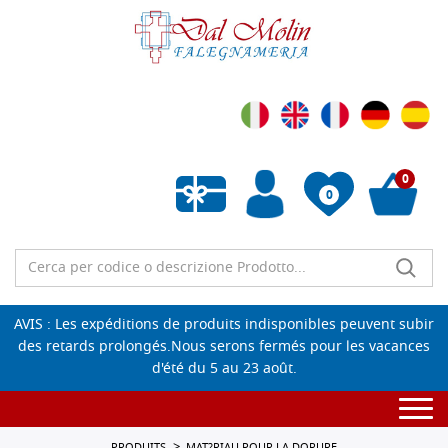
0
0
Liste de souhaits vide
AVIS : Les expéditions de produits indisponibles peuvent subir
des retards prolongés.Nous serons fermés pour les vacances
d'été du 5 au 23 août.
Togg
navi