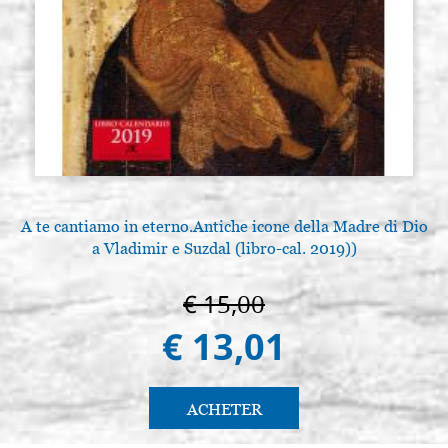
A te cantiamo in eterno.Antiche icone della Madre di Dio
L
a Vladimir e Suzdal (libro-cal. 2019))
€ 15,00
€ 13,01
ACHETER