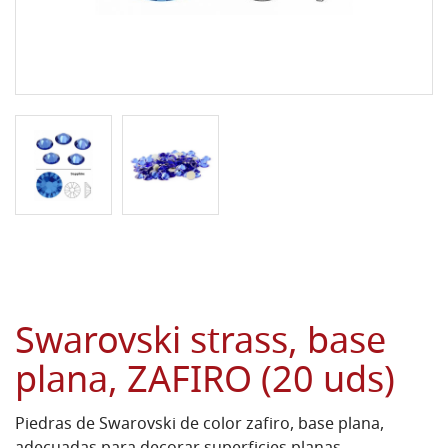
Swarovski strass, base
plana, ZAFIRO (20 uds)
Piedras de Swarovski de color zafiro, base plana,