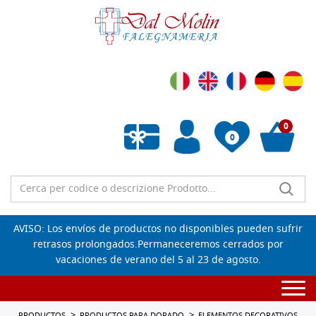
0
0
Lista de deseos vacía
AVISO: Los envíos de productos no disponibles pueden sufrir
retrasos prolongados.Permaneceremos cerrados por
vacaciones de verano del 5 al 23 de agosto.
Togg
navi