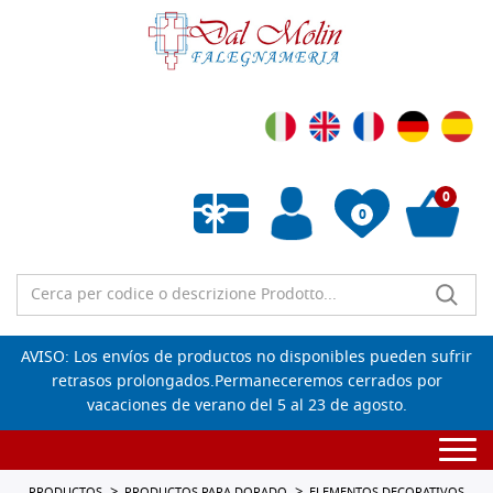
0
0
Lista de deseos vacía
AVISO: Los envíos de productos no disponibles pueden sufrir
retrasos prolongados.Permaneceremos cerrados por
vacaciones de verano del 5 al 23 de agosto.
Togg
navi