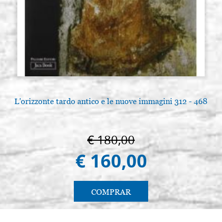
€ 5,00
ACQUISTA
L'orizzonte tardo antico e le nuove immagini 312 - 468
€ 180,00
€ 160,00
COMPRAR