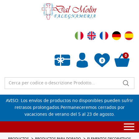
0
0
Lista de deseos vacía
AVISO: Los envíos de productos no disponibles pueden sufrir
retrasos prolongados.Permaneceremos cerrados por
vacaciones de verano del 5 al 23 de agosto.
Togg
navi