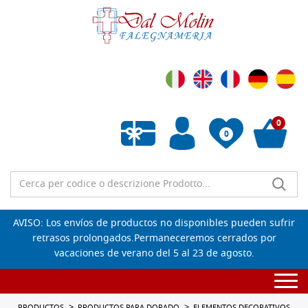
0
0
Lista de deseos vacía
AVISO: Los envíos de productos no disponibles pueden sufrir
retrasos prolongados.Permaneceremos cerrados por
vacaciones de verano del 5 al 23 de agosto.
Togg
navi