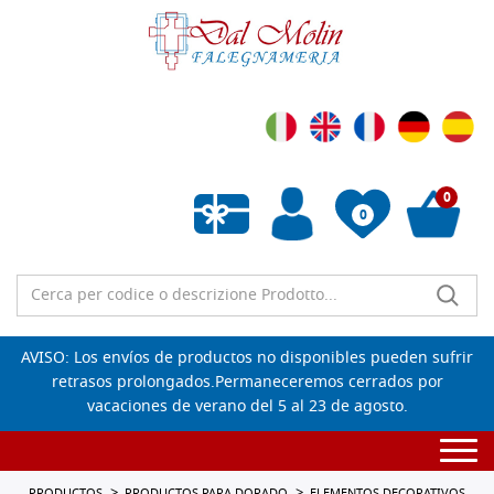
0
0
Lista de deseos vacía
AVISO: Los envíos de productos no disponibles pueden sufrir
retrasos prolongados.Permaneceremos cerrados por
vacaciones de verano del 5 al 23 de agosto.
Togg
navi