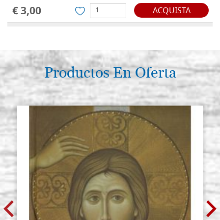
€ 3,00
ACQUISTA
Gema jaspe rojo tamaño 10x8 mm
Existencias: 11 - COD.
ovalada
JASPR10X8
€ 5,00
ACQUISTA
Productos En Oferta
Gema jaspe rojo tamaño 13x10
Existencias: 7 - COD.
mm ovalada
JASPR13X10
€ 7,00
ACQUISTA