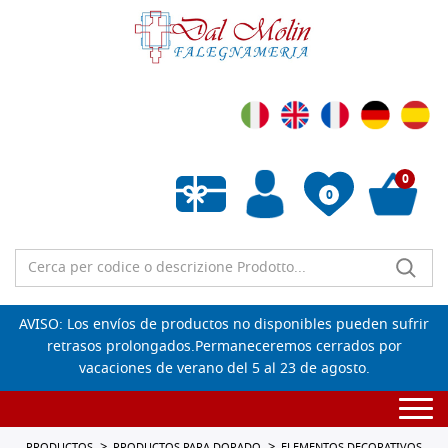
0
0
Lista de deseos vacía
AVISO: Los envíos de productos no disponibles pueden sufrir
retrasos prolongados.Permaneceremos cerrados por
vacaciones de verano del 5 al 23 de agosto.
Togg
navi