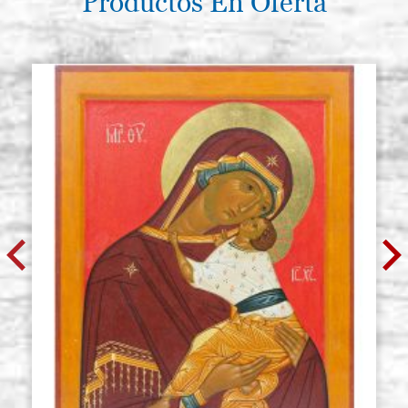
Productos En Oferta
Gema de ojo de tigre tamaño
Existencias: 10 - COD.
14x10 mm ovalado
C0435
€ 6,00
ACQUISTA
Gema de ojo de tigre tamaño 5x4
Existencias: 17 - COD.
mm Rombo
C0521
€ 3,70
ACQUISTA
Gema de ojo de tigre tamaño 6x4
Existencias: 25 - COD.
mm, triangular
C0522
€ 5,50
ACQUISTA
Gema de ojo de tigre tamaño 6x4
Existencias: 15 - COD.
mm, Drop
C0523
€ 4,60
ACQUISTA
Gema de ojo de tigre tamaño 8x6
Existencias: 15 - COD.