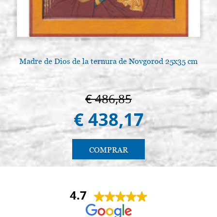
mm, Drop
C0524
€ 6,00
ACQUISTA
Gema de ojo de tigre tamaño 4x4
Existencias: 25 - COD.
mm, cuadrado
C0525
Madre de Dios de la ternura de Novgorod 25x35 cm
€ 3,70
ACQUISTA
Gema de ojo de tigre tamaño 6x6
Existencias: 15 - COD.
€ 486,85
mm, cuadrado
C0526
€ 438,17
€ 4,60
ACQUISTA
Gema de ojo de tigre tamaño 8x8
Existencias: 15 - COD.
COMPRAR
mm, cuadrado
C0527
€ 6,00
ACQUISTA
4.7
Gema de ojo de tigre tamaño 6x4
Existencias: 25 - COD.
mm ovalado
C0528