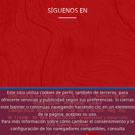
SÍGUENOS EN
Este sitio utiliza cookies de perfil, también de terceros, para
2000-
2026
© Dal Molin Stefano & C. S.R.L. - Número de IVA:
ofrecerte servicios y publicidad según tus preferencias. Si cierras
00206730244 -
Privacidad
-
Cookie
este banner o continúas navegando haciendo clic en un elemento
Código fiscal: 00206730244 - Cap. Soc. € 60.000 - Reg. imp.
de la página, aceptas su uso.
VI: 114340 - Nr. REA 00206730244 - Creatividad y desarrollo
Para más información sobre cómo cambiar el consentimiento y la
Web Agency Telemar
configuración de los navegadores compatibles, consulta