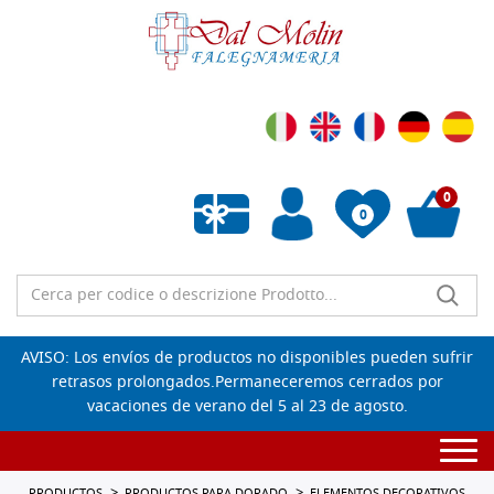
0
0
Lista de deseos vacía
AVISO: Los envíos de productos no disponibles pueden sufrir
retrasos prolongados.Permaneceremos cerrados por
vacaciones de verano del 5 al 23 de agosto.
Togg
navi