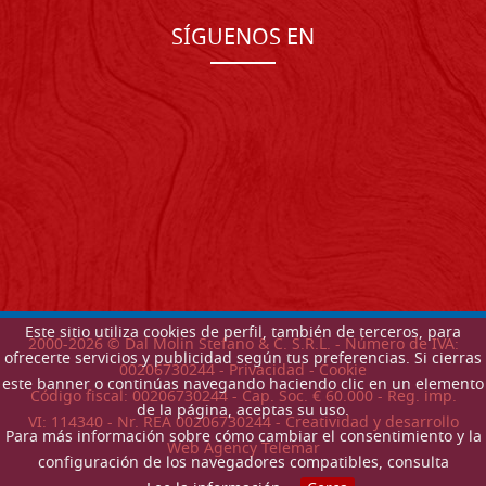
SÍGUENOS EN
Este sitio utiliza cookies de perfil, también de terceros, para
2000-
2026
© Dal Molin Stefano & C. S.R.L. - Número de IVA:
ofrecerte servicios y publicidad según tus preferencias. Si cierras
00206730244 -
Privacidad
-
Cookie
este banner o continúas navegando haciendo clic en un elemento
Código fiscal: 00206730244 - Cap. Soc. € 60.000 - Reg. imp.
de la página, aceptas su uso.
VI: 114340 - Nr. REA 00206730244 - Creatividad y desarrollo
Para más información sobre cómo cambiar el consentimiento y la
Web Agency Telemar
configuración de los navegadores compatibles, consulta