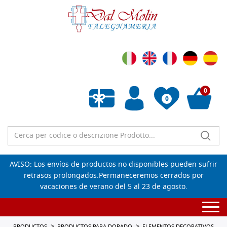
0
0
Lista de deseos vacía
AVISO: Los envíos de productos no disponibles pueden sufrir
retrasos prolongados.Permaneceremos cerrados por
vacaciones de verano del 5 al 23 de agosto.
Togg
navi