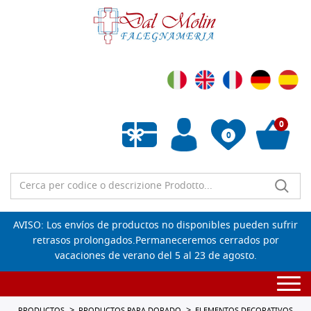
0
0
Lista de deseos vacía
AVISO: Los envíos de productos no disponibles pueden sufrir
retrasos prolongados.Permaneceremos cerrados por
vacaciones de verano del 5 al 23 de agosto.
Togg
navi