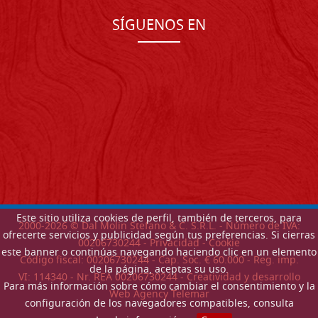
SÍGUENOS EN
Este sitio utiliza cookies de perfil, también de terceros, para
2000-
2026
© Dal Molin Stefano & C. S.R.L. - Número de IVA:
ofrecerte servicios y publicidad según tus preferencias. Si cierras
00206730244 -
Privacidad
-
Cookie
este banner o continúas navegando haciendo clic en un elemento
Código fiscal: 00206730244 - Cap. Soc. € 60.000 - Reg. imp.
de la página, aceptas su uso.
VI: 114340 - Nr. REA 00206730244 - Creatividad y desarrollo
Para más información sobre cómo cambiar el consentimiento y la
Web Agency Telemar
configuración de los navegadores compatibles, consulta