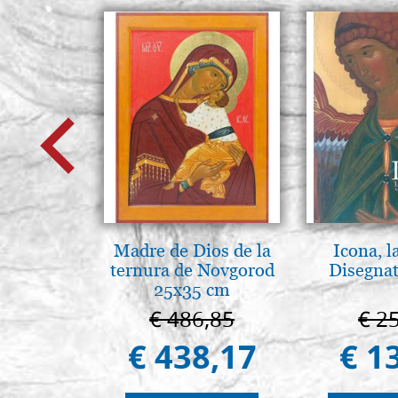
Madre de Dios de la
Icona, l
ternura de Novgorod
Disegnat
25x35 cm
€ 486,85
€ 2
€ 438,17
€ 1