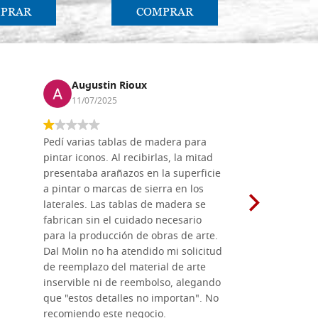
PRAR
COMPRAR
CO
Augustin Rioux
Marz
11/07/2025
01/07
Pedí varias tablas de madera para
Vale la pe
pintar iconos. Al recibirlas, la mitad
su maravil
presentaba arañazos en la superficie
materiales
a pintar o marcas de sierra en los
madera mo
laterales. Las tablas de madera se
herramient
fabrican sin el cuidado necesario
necesario 
para la producción de obras de arte.
pirograba
Dal Molin no ha atendido mi solicitud
íconos pint
de reemplazo del material de arte
ofrecen cu
inservible ni de reembolso, alegando
personal e
que "estos detalles no importan". No
generoso c
recomiendo este negocio.
sugerencias