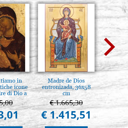
ntiamo in
Madre de Dios
L'orizz
tiche icone
entronizada, 36x58
antico 
re di Dio a
cm
immagin
 e Suzdal
5,00
€ 1.665,30
€ 1
al. 2019)
3,01
€ 1.415,51
€ 1