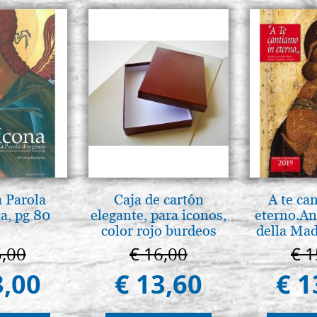
a Parola
Caja de cartón
A te ca
a, pg 80
elegante, para iconos,
eterno.An
color rojo burdeos
della Mad
Vladimir
5,00
€ 16,00
€ 1
(libro-c
3,00
€ 13,60
€ 1