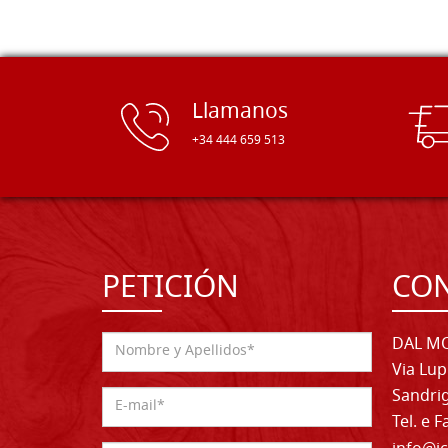
Llamanos
+34 444 659 513
PETICIÓN
CO
DAL MO
Via Lup
Sandrig
Tel. e 