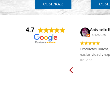
COMPRAR
COM
4.7
Anna Maria Negri
Antonella B
17/02/2025
18/12/2025
Las tablas de tilo macizo que compré
Productos únicos, 
en línea en la bien surtida carpintería
exclusividad y exp
Dal Molin para tallar tienen una
italiana.
excelente relación calidad-precio y
están disponibles en una amplia
gama de tamaños. Además, los
productos se empaquetaron
cuidadosamente y se entregaron a
tiempo. ¡Enhorabuena!