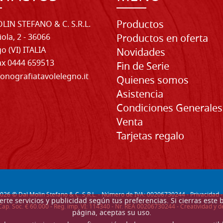
Productos
LIN STEFANO & C. S.R.L.
iola, 2 - 36066
Productos en oferta
o (VI) ITALIA
Novidades
Fax 0444 659513
Fin de Serie
onografiatavolelegno.it
Quienes somos
Asistencia
Condiciones Generales
Venta
Tarjetas regalo
026
© Dal Molin Stefano & C. S.R.L. - Número de IVA: 00206730244 -
Privacidad
recerte servicios y publicidad según tus preferencias. Si cierras e
Cap. Soc. € 60.000 - Reg. imp. VI: 114340 - Nr. REA 00206730244 - Creatividad y
página, aceptas su uso.