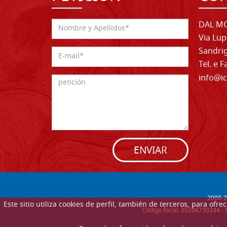
DAL MO
Via Lup
Sandrig
Tel. e 
info@ic
ENVIAR
2000-
2
Este sitio utiliza cookies de perfil, también de terceros, para of
Código fiscal: 00206730244 - 