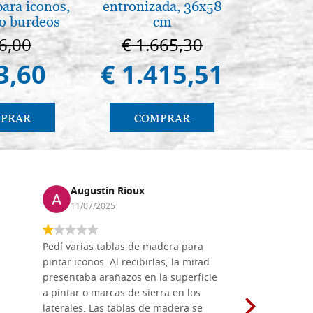
para iconos,
entronizada, 36x58
pg
jo burdeos
cm
6,00
€ 1.665,30
€ 
3,60
€ 1.415,51
€ 
PRAR
COMPRAR
CO
Augustin Rioux
Marz
11/07/2025
01/07
Pedí varias tablas de madera para
Vale la pe
pintar iconos. Al recibirlas, la mitad
su maravil
presentaba arañazos en la superficie
materiales
a pintar o marcas de sierra en los
madera mo
laterales. Las tablas de madera se
herramient