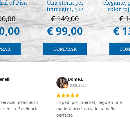
ral of Pisa
Una storia per
elegante, 
immagini, 512
color ro
páginas
00,00
€ 149,00
€ 1
0,00
€ 99,00
€ 1
PRAR
COMPRAR
COM
enelli
Dome.L
18/09/2025
servicio meticuloso,
Lo pedí por internet, llegó en una
eriencia. Excelencia
madera preciosa y del tamaño
perfecto.