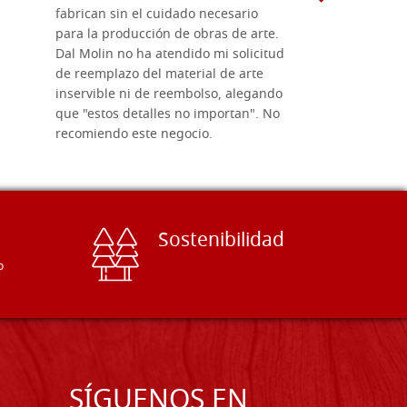
fabrican sin el cuidado necesario
necesario 
para la producción de obras de arte.
pirograba
Dal Molin no ha atendido mi solicitud
íconos pint
de reemplazo del material de arte
ofrecen cu
inservible ni de reembolso, alegando
personal e
que "estos detalles no importan". No
generoso c
recomiendo este negocio.
sugerencias
Sostenibilidad
o
SÍGUENOS EN