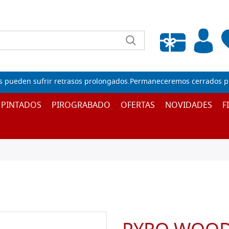
Lista de deseos vacía
s pueden sufrir retrasos prolongados.Permaneceremos cerrados por
 PINTADOS
PIROGRABADO
OFERTAS
NOVIDADES
F