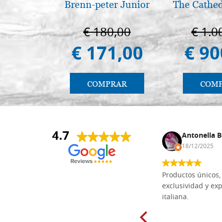
Brenn-peter Junior
The Cathed
€ 180,00
€ 1.0
€ 171,00
€ 90
COMPRAR
COM
4.7
Anna Maria Negri
Antonella B
17/02/2025
18/12/2025
Las tablas de tilo macizo que compré
Productos únicos, 
en línea en la bien surtida carpintería
exclusividad y exp
Dal Molin para tallar tienen una
italiana.
excelente relación calidad-precio y
están disponibles en una amplia