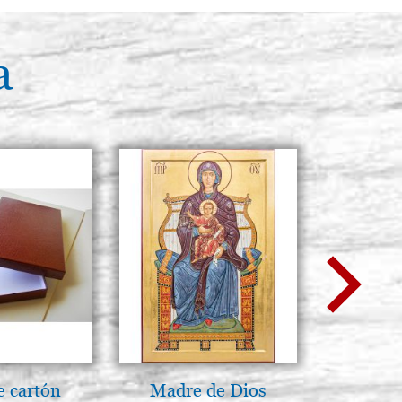
a
e cartón
Madre de Dios
Luce del