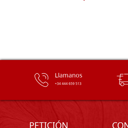
gama de tamaños. Además, los
productos se empaquetaron
cuidadosamente y se entregaron a
tiempo. ¡Enhorabuena!
Llamanos
+34 444 659 513
PETICIÓN
CO