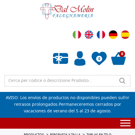
0
0
Lista de deseos vacía
AVISO: Los envíos de productos no disponibles pueden sufrir
retrasos prolongados.Permaneceremos cerrados por
vacaciones de verano del 5 al 23 de agosto.
Togg
navi