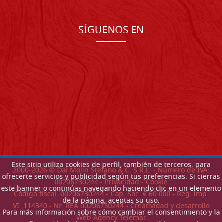
SÍGUENOS EN
Este sitio utiliza cookies de perfil, también de terceros, para
2000-
2026
© Dal Molin Stefano & C. S.R.L. - Número de IVA:
ofrecerte servicios y publicidad según tus preferencias. Si cierras
00206730244 -
Privacidad
-
Cookie
este banner o continúas navegando haciendo clic en un elemento
Código fiscal: 00206730244 - Cap. Soc. € 60.000 - Reg. imp.
de la página, aceptas su uso.
VI: 114340 - Nr. REA 00206730244 - Creatividad y desarrollo
Para más información sobre cómo cambiar el consentimiento y la
Web Agency Telemar