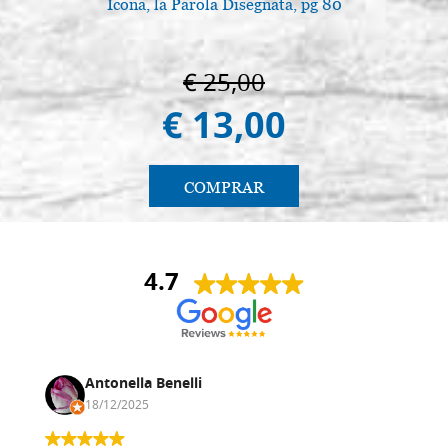
Icona, la Parola Disegnata, pg 80
€ 25,00
€ 13,00
COMPRAR
4.7
Antonella Benelli
18/12/2025