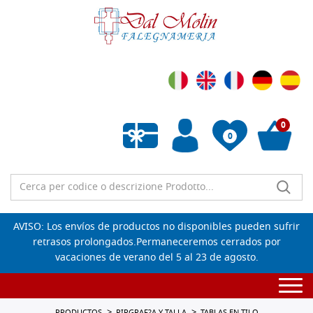
0
0
Lista de deseos vacía
AVISO: Los envíos de productos no disponibles pueden sufrir
retrasos prolongados.Permaneceremos cerrados por
vacaciones de verano del 5 al 23 de agosto.
Togg
navi