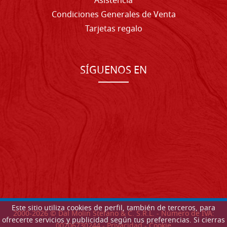
Asistencia
Condiciones Generales de Venta
Tarjetas regalo
SÍGUENOS EN
Este sitio utiliza cookies de perfil, también de terceros, para
2000-
2026
© Dal Molin Stefano & C. S.R.L. - Número de IVA:
ofrecerte servicios y publicidad según tus preferencias. Si cierras
00206730244 -
Privacidad
-
Cookie