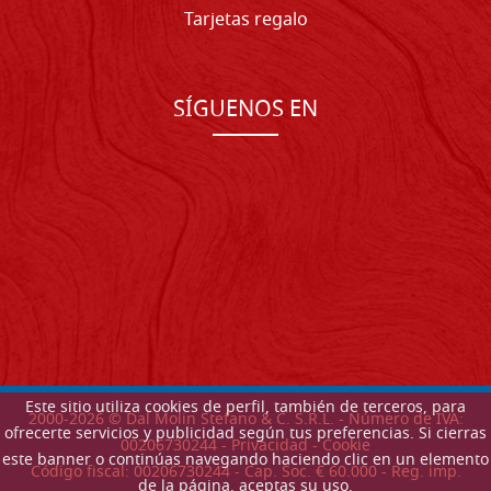
Tarjetas regalo
SÍGUENOS EN
Este sitio utiliza cookies de perfil, también de terceros, para
2000-
2026
© Dal Molin Stefano & C. S.R.L. - Número de IVA:
ofrecerte servicios y publicidad según tus preferencias. Si cierras
00206730244 -
Privacidad
-
Cookie
este banner o continúas navegando haciendo clic en un elemento
Código fiscal: 00206730244 - Cap. Soc. € 60.000 - Reg. imp.
de la página, aceptas su uso.