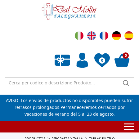
0
0
Lista de deseos vacía
AVISO: Los envíos de productos no disponibles pueden sufrir
retrasos prolongados.Permaneceremos cerrados por
vacaciones de verano del 5 al 23 de agosto.
Togg
navi