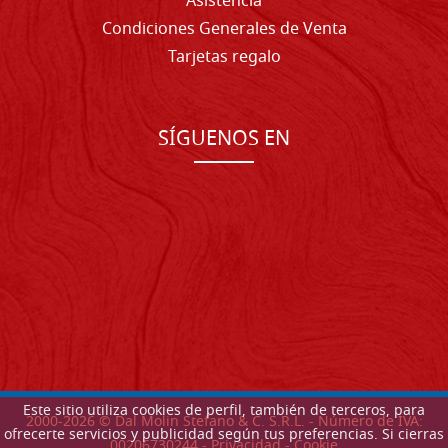
Asistencia
Condiciones Generales de Venta
Tarjetas regalo
SÍGUENOS EN
Este sitio utiliza cookies de perfil, también de terceros, para
2000-
2026
© Dal Molin Stefano & C. S.R.L. - Número de IVA:
ofrecerte servicios y publicidad según tus preferencias. Si cierras
00206730244 -
Privacidad
-
Cookie