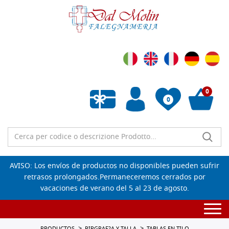
0
0
Lista de deseos vacía
AVISO: Los envíos de productos no disponibles pueden sufrir
retrasos prolongados.Permaneceremos cerrados por
vacaciones de verano del 5 al 23 de agosto.
Togg
navi