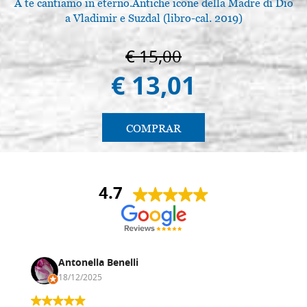
A te cantiamo in eterno.Antiche icone della Madre di Dio
L
a Vladimir e Suzdal (libro-cal. 2019)
€ 15,00
€ 13,01
COMPRAR
4.7
Antonella Benelli
18/12/2025