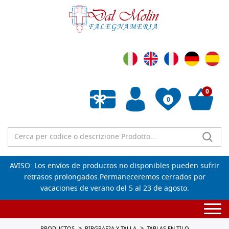
0
0
Lista de deseos vacía
AVISO: Los envíos de productos no disponibles pueden sufrir
retrasos prolongados.Permaneceremos cerrados por
vacaciones de verano del 5 al 23 de agosto.
Togg
navi