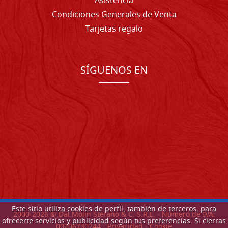
Asistencia
Condiciones Generales de Venta
Tarjetas regalo
SÍGUENOS EN
Este sitio utiliza cookies de perfil, también de terceros, para
2000-
2026
© Dal Molin Stefano & C. S.R.L. - Número de IVA:
ofrecerte servicios y publicidad según tus preferencias. Si cierras
00206730244 -
Privacidad
-
Cookie