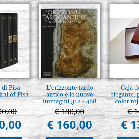
di Pisa -
L'orizzonte tardo
Caja d
ral of Pisa
antico e le nuove
elegante, 
immagini 312 - 468
color ro
00,00
€ 180,00
€ 1
0,00
€ 160,00
€ 1