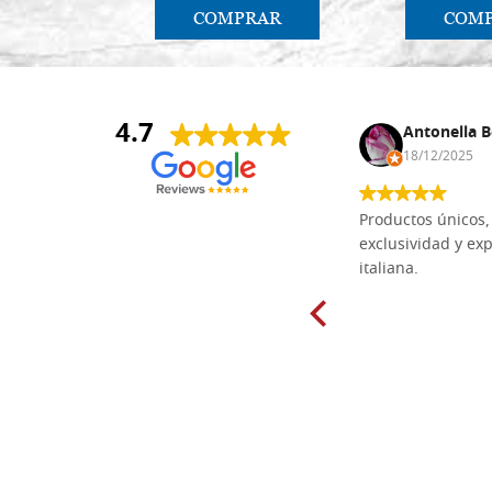
COMPRAR
COM
4.7
Anna Maria Negri
Antonella B
17/02/2025
18/12/2025
Las tablas de tilo macizo que compré
Productos únicos, 
en línea en la bien surtida carpintería
exclusividad y exp
Dal Molin para tallar tienen una
italiana.
excelente relación calidad-precio y
están disponibles en una amplia
gama de tamaños. Además, los
productos se empaquetaron
cuidadosamente y se entregaron a
tiempo. ¡Enhorabuena!