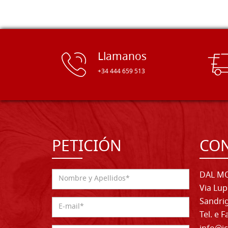
Llamanos
+34 444 659 513
PETICIÓN
CO
DAL MO
Via Lup
Sandrig
Tel. e 