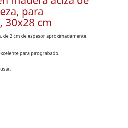
en madera aciza de
teza, para
, 30x28 cm
da, de 2 cm de espesor aproximadamente.
excelente para pirograbado.
 usar.