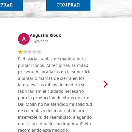
PRAR
COMPRAR
CO
Augustin Rioux
Marz
11/07/2025
01/07
Pedí varias tablas de madera para
Vale la pe
pintar iconos. Al recibirlas, la mitad
su maravil
presentaba arañazos en la superficie
materiales
a pintar o marcas de sierra en los
madera mo
laterales. Las tablas de madera se
herramient
fabrican sin el cuidado necesario
necesario 
para la producción de obras de arte.
pirograba
Dal Molin no ha atendido mi solicitud
íconos pint
de reemplazo del material de arte
ofrecen cu
inservible ni de reembolso, alegando
personal e
que "estos detalles no importan". No
generoso c
recomiendo este negocio.
sugerencias