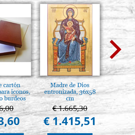
e cartón
Madre de Dios
Caja 
para iconos,
entronizada, 36x58
elegante,
jo burdeos
cm
colo
6,00
€ 1.665,30
€ 
3,60
€ 1.415,51
€ 