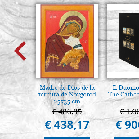
Madre de Dios de la
Il Duomo 
ternura de Novgorod
The Cathed
25x35 cm
€ 486,85
€ 1.0
€ 438,17
€ 90