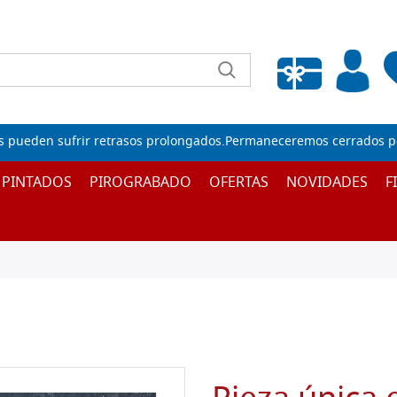
Lista de deseos vacía
s pueden sufrir retrasos prolongados.Permaneceremos cerrados por
 PINTADOS
PIROGRABADO
OFERTAS
NOVIDADES
F