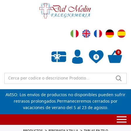
0
0
Lista de deseos vacía
AVISO: Los envíos de productos no disponibles pueden sufrir
retrasos prolongados.Permaneceremos cerrados por
vacaciones de verano del 5 al 23 de agosto.
Togg
navi