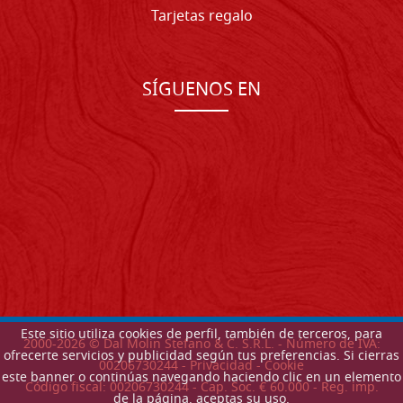
Tarjetas regalo
SÍGUENOS EN
Este sitio utiliza cookies de perfil, también de terceros, para
2000-
2026
© Dal Molin Stefano & C. S.R.L. - Número de IVA:
ofrecerte servicios y publicidad según tus preferencias. Si cierras
00206730244 -
Privacidad
-
Cookie
este banner o continúas navegando haciendo clic en un elemento
Código fiscal: 00206730244 - Cap. Soc. € 60.000 - Reg. imp.
de la página, aceptas su uso.