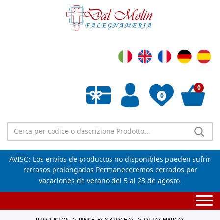
0
0
Lista de deseos vacía
AVISO: Los envíos de productos no disponibles pueden sufrir
retrasos prolongados.Permaneceremos cerrados por
vacaciones de verano del 5 al 23 de agosto.
Togg
navi