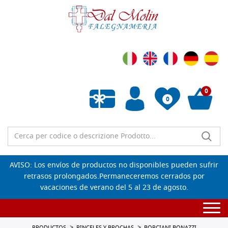
0
0
Lista de deseos vacía
AVISO: Los envíos de productos no disponibles pueden sufrir
retrasos prolongados.Permaneceremos cerrados por
vacaciones de verano del 5 al 23 de agosto.
Togg
navi