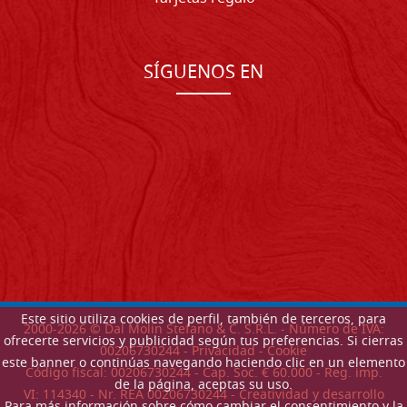
SÍGUENOS EN
Este sitio utiliza cookies de perfil, también de terceros, para
2000-
2026
© Dal Molin Stefano & C. S.R.L. - Número de IVA:
ofrecerte servicios y publicidad según tus preferencias. Si cierras
00206730244 -
Privacidad
-
Cookie
este banner o continúas navegando haciendo clic en un elemento
Código fiscal: 00206730244 - Cap. Soc. € 60.000 - Reg. imp.
de la página, aceptas su uso.
VI: 114340 - Nr. REA 00206730244 - Creatividad y desarrollo