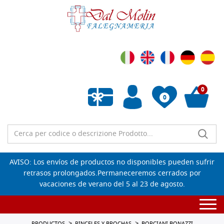
0
0
Lista de deseos vacía
AVISO: Los envíos de productos no disponibles pueden sufrir
retrasos prolongados.Permaneceremos cerrados por
vacaciones de verano del 5 al 23 de agosto.
Togg
navi