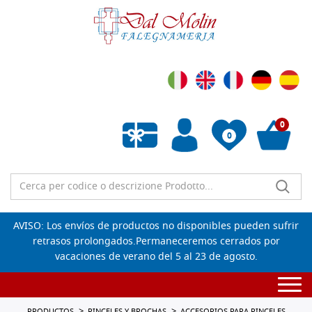
0
0
Lista de deseos vacía
AVISO: Los envíos de productos no disponibles pueden sufrir
retrasos prolongados.Permaneceremos cerrados por
vacaciones de verano del 5 al 23 de agosto.
Togg
navi