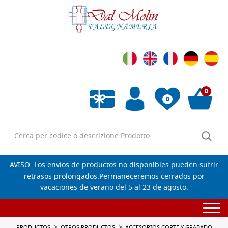
0
0
Lista de deseos vacía
AVISO: Los envíos de productos no disponibles pueden sufrir
retrasos prolongados.Permaneceremos cerrados por
vacaciones de verano del 5 al 23 de agosto.
Togg
navi