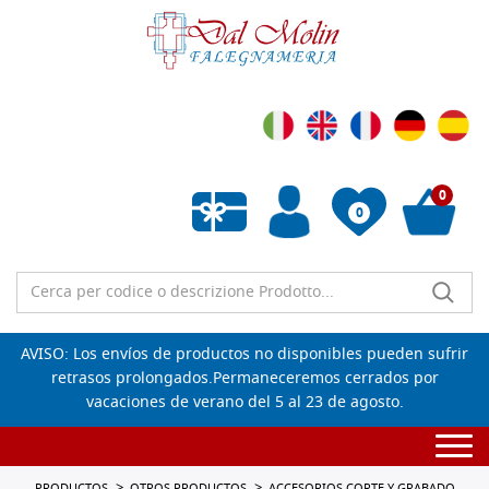
0
0
Lista de deseos vacía
AVISO: Los envíos de productos no disponibles pueden sufrir
retrasos prolongados.Permaneceremos cerrados por
vacaciones de verano del 5 al 23 de agosto.
Togg
navi