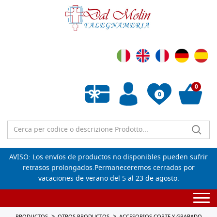
0
0
Lista de deseos vacía
AVISO: Los envíos de productos no disponibles pueden sufrir
retrasos prolongados.Permaneceremos cerrados por
vacaciones de verano del 5 al 23 de agosto.
Togg
navi