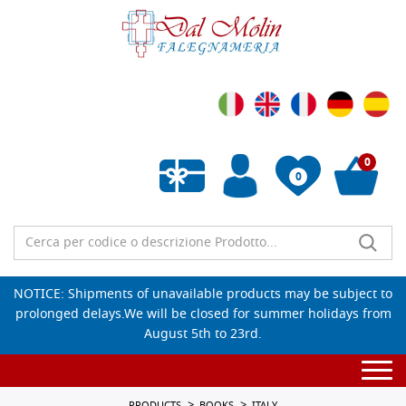
0
0
Empty wishlist
NOTICE: Shipments of unavailable products may be subject to
prolonged delays.We will be closed for summer holidays from
August 5th to 23rd.
Togg
navi