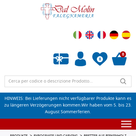
0
0
Wunschliste leeren
HINWEIS: Bei Lieferungen nicht verfügbarer Produkte kann es
zu längeren Verzögerungen kommen.Wir haben vom 5. bis 23.
August Sommerferien.
Togg
navi