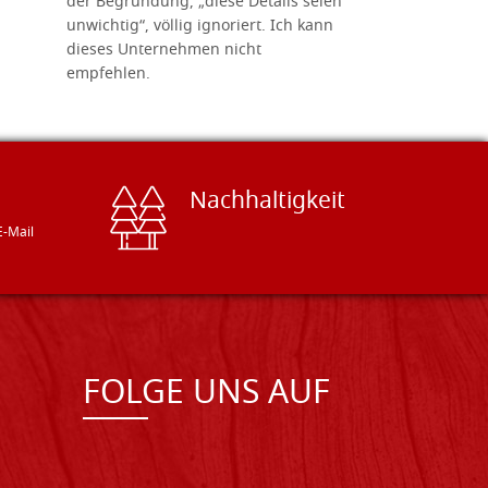
der Begründung, „diese Details seien
diesem The
unwichtig“, völlig ignoriert. Ich kann
sind freun
dieses Unternehmen nicht
geben gern
empfehlen.
Besuch loh
Nachhaltigkeit
E-Mail
FOLGE UNS AUF