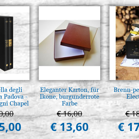
lla degli
Eleganter Karton, für
Brenn-pe
a Padova -
Ikone, burgunderrote
Elec
gni Chapel
Farbe
adua
0,00
€ 16,00
€ 1
5,00
€ 13,60
€ 1