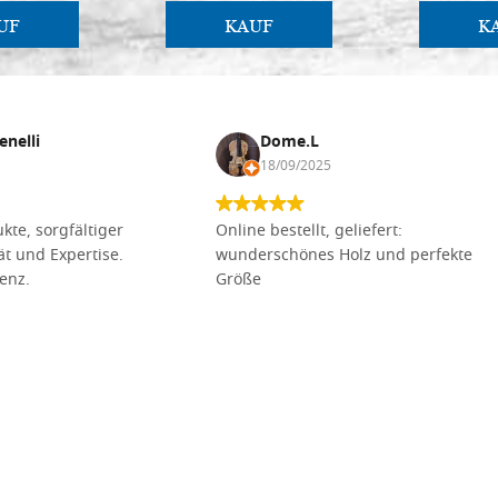
UF
KAUF
K
enelli
Dome.L
18/09/2025
kte, sorgfältiger
Online bestellt, geliefert:
tät und Expertise.
wunderschönes Holz und perfekte
lenz.
Größe