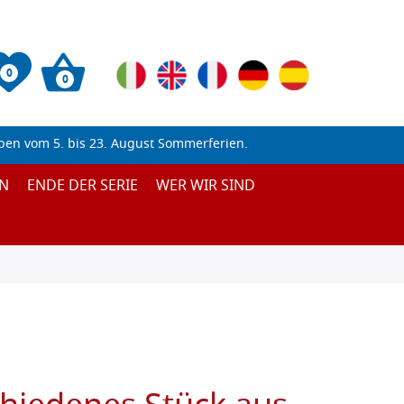
0
0
ben vom 5. bis 23. August Sommerferien.
N
ENDE DER SERIE
WER WIR SIND