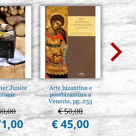
ter Junior
Arte bizantina e
L'uomo d
tronic
postbizantina a
Una s
Venezia, pg. 233
immagini
80,00
€ 50,00
€ 1
71,00
€ 45,00
€ 