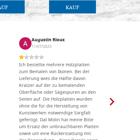
AUF
KAUF
Augustin Rioux
Marz
11/07/2025
01/07
Ich bestellte mehrere Holzplatten
Dieses Un
zum Bemalen von Ikonen. Bei der
seiner wun
Lieferung wies die Hälfte davon
Auswahl a
Kratzer auf der zu bemalenden
Besuch we
Oberfläche oder Sägespuren an den
Holzplatte
Seiten auf. Die Holzplatten wurden
Werkzeugen
ohne die für die Herstellung von
man alles,
Kunstwerken notwendige Sorgfalt
Ikonenher
gefertigt. Dal Molin hat meine Bitte
benötigt.
um Ersatz der unbrauchbaren Platten
bemalten 
sowie um eine Rückerstattung mit
das Unter