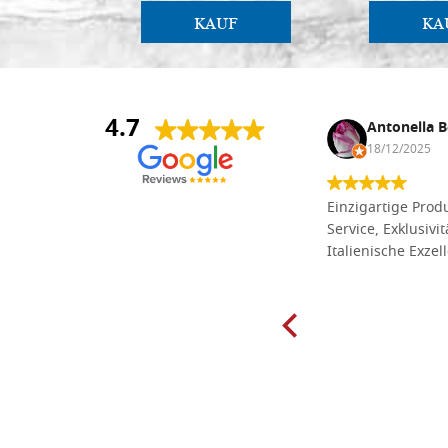
KAUF
KA
4.7
Anna Maria Negri
Antonella B
17/02/2025
18/12/2025
Die Massivholzbretter aus
Einzigartige Produ
Lindenholz, die ich online im gut
Service, Exklusivi
sortierten Tischlereigeschäft Dal
Italienische Exzel
Molin zum Schnitzen bestellt habe,
sind preiswert und in vielen Größen
erhältlich. Die Produkte waren zudem
sorgfältig verpackt und wurden
pünktlich geliefert. Herzlichen
Glückwunsch!