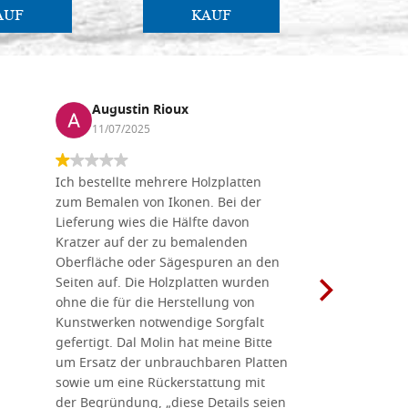
AUF
KAUF
Augustin Rioux
Marz
11/07/2025
01/07
Ich bestellte mehrere Holzplatten
Dieses Un
zum Bemalen von Ikonen. Bei der
seiner wun
Lieferung wies die Hälfte davon
Auswahl a
Kratzer auf der zu bemalenden
Besuch we
Oberfläche oder Sägespuren an den
Holzplatte
Seiten auf. Die Holzplatten wurden
Werkzeugen
ohne die für die Herstellung von
man alles,
Kunstwerken notwendige Sorgfalt
Ikonenher
gefertigt. Dal Molin hat meine Bitte
benötigt.
um Ersatz der unbrauchbaren Platten
bemalten 
sowie um eine Rückerstattung mit
das Unter
der Begründung, „diese Details seien
diesem The