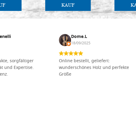
UF
KAUF
K
enelli
Dome.L
18/09/2025
kte, sorgfältiger
Online bestellt, geliefert:
tät und Expertise.
wunderschönes Holz und perfekte
lenz.
Größe