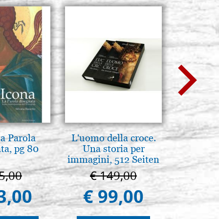
la Parola
L'uomo della croce.
Brenn-p
ta, pg 80
Una storia per
Ele
immagini, 512 Seiten
5,00
€ 149,00
€ 1
3,00
€ 99,00
€ 1