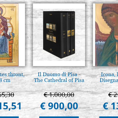
tes thront,
Il Duomo di Pisa -
Icona, 
8 cm
The Cathedral of Pisa
Disegna
65,30
€ 1.000,00
€ 2
15,51
€ 900,00
€ 1