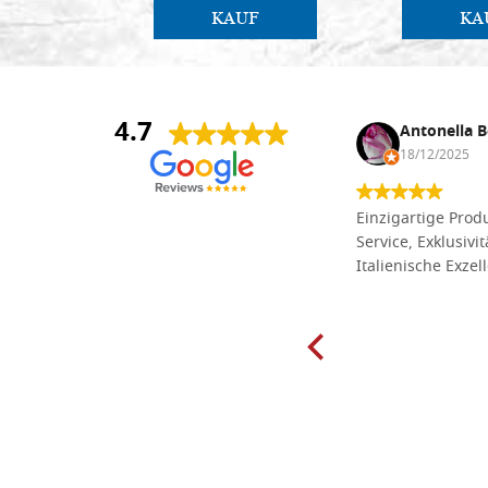
KAUF
KA
4.7
Anna Maria Negri
Antonella B
17/02/2025
18/12/2025
Die Massivholzbretter aus
Einzigartige Produ
Lindenholz, die ich online im gut
Service, Exklusivi
sortierten Tischlereigeschäft Dal
Italienische Exzel
Molin zum Schnitzen bestellt habe,
sind preiswert und in vielen Größen
erhältlich. Die Produkte waren zudem
sorgfältig verpackt und wurden
pünktlich geliefert. Herzlichen
Glückwunsch!