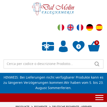
0
0
Wunschliste leeren
HINWEIS: Bei Lieferungen nicht verfügbarer Produkte kann es
zu längeren Verzögerungen kommen.Wir haben vom 5. bis 23.
August Sommerferien.
Togg
navi