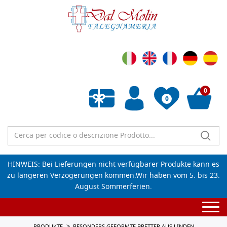
0
0
Wunschliste leeren
HINWEIS: Bei Lieferungen nicht verfügbarer Produkte kann es
zu längeren Verzögerungen kommen.Wir haben vom 5. bis 23.
August Sommerferien.
Togg
navi