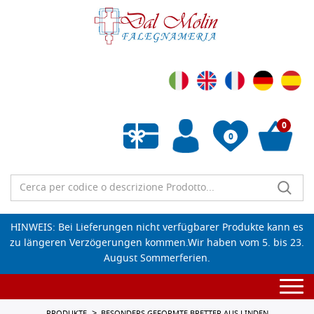
0
0
Wunschliste leeren
HINWEIS: Bei Lieferungen nicht verfügbarer Produkte kann es
zu längeren Verzögerungen kommen.Wir haben vom 5. bis 23.
August Sommerferien.
Togg
navi