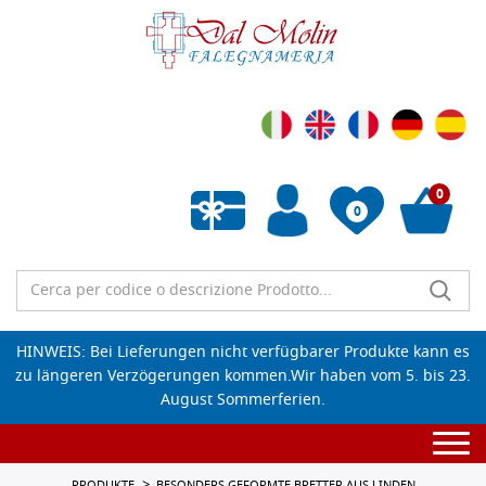
0
0
Wunschliste leeren
HINWEIS: Bei Lieferungen nicht verfügbarer Produkte kann es
zu längeren Verzögerungen kommen.Wir haben vom 5. bis 23.
August Sommerferien.
Togg
navi