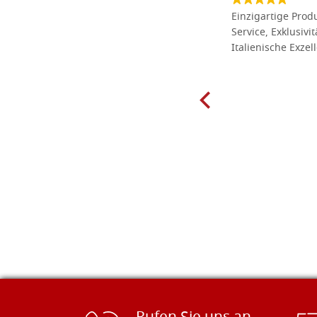
Die Massivholzbretter aus
Einzigartige Produ
Lindenholz, die ich online im gut
Service, Exklusivi
sortierten Tischlereigeschäft Dal
Italienische Exzel
Molin zum Schnitzen bestellt habe,
sind preiswert und in vielen Größen
erhältlich. Die Produkte waren zudem
sorgfältig verpackt und wurden
pünktlich geliefert. Herzlichen
Glückwunsch!