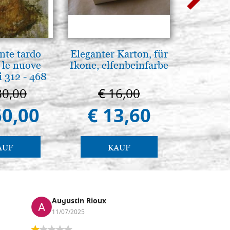
nte tardo
Eleganter Karton, für
Icona,
 le nuove
Ikone, elfenbeinfarbe
Disegn
 312 - 468
80,00
€ 16,00
€ 
60,00
€ 13,60
€ 
AUF
KAUF
Augustin Rioux
Marz
11/07/2025
01/07