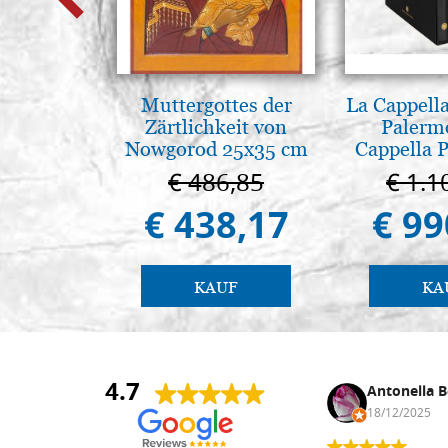
Muttergottes der
La Cappella
Zärtlichkeit von
Palerm
Nowgorod 25x35 cm
Cappella P
Pal
€ 486,85
€ 1.1
€ 438,17
€ 99
KAUF
KA
4.7
Anna Maria Negri
Antonella B
17/02/2025
18/12/2025