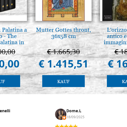
 Palatina a
Mutter Gottes thront,
L'orizzo
o - The
36x58 cm
antico e
alatina in
immagini
ermo
00,00
€ 1.665,30
€ 1
0,00
€ 1.415,51
€ 1
UF
KAUF
K
enelli
Dome.L
18/09/2025