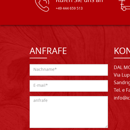
Rufen Sie uns an
+49 444 659 513
ANFRAFE
KO
DAL MO
Via Lup
Sandrig
Tel. e 
info@ic