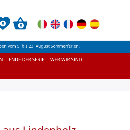
0
0
ben vom 5. bis 23. August Sommerferien.
N
ENDE DER SERIE
WER WIR SIND