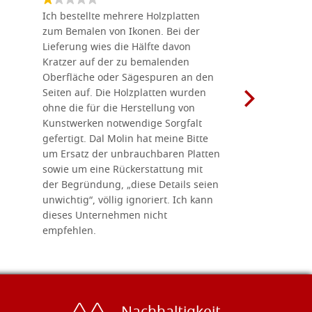
Ich bestellte mehrere Holzplatten
Dieses Un
zum Bemalen von Ikonen. Bei der
seiner wun
Lieferung wies die Hälfte davon
Auswahl a
Kratzer auf der zu bemalenden
Besuch we
Oberfläche oder Sägespuren an den
Holzplatte
Seiten auf. Die Holzplatten wurden
Werkzeugen
ohne die für die Herstellung von
man alles,
Kunstwerken notwendige Sorgfalt
Ikonenher
gefertigt. Dal Molin hat meine Bitte
benötigt.
um Ersatz der unbrauchbaren Platten
bemalten 
sowie um eine Rückerstattung mit
das Unter
der Begründung, „diese Details seien
diesem The
unwichtig“, völlig ignoriert. Ich kann
sind freun
dieses Unternehmen nicht
geben gern
empfehlen.
Besuch loh