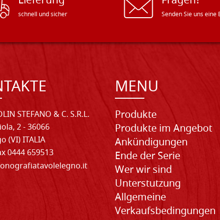
Lieferung
Fragen?
schnell und sicher
Senden Sie uns eine 
NTAKTE
MENU
Produkte
LIN STEFANO & C. S.R.L.
iola, 2 - 36066
Produkte im Angebot
o (VI) ITALIA
Ankündigungen
Fax 0444 659513
Ende der Serie
onografiatavolelegno.it
Wer wir sind
Unterstutzung
Allgemeine
Verkaufsbedingungen