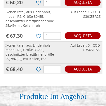
€ 60,20
ACQUISTA
Ikonen tafel, aus Lindenholz,
Auf Lager: 1 - COD.
modell R2, Größe 30x55,
G30X55R2Z
geschnitzter brett(Innengröße
25x49),mit Keilen, roh
€ 67,30
ACQUISTA
Ikonen tafel, aus Lindenholz,
Auf Lager: 0 - COD.
modell R2, Größe 35x51,
G35X51R2Z
geschnitzter brett(Innengröße
29,7x45,5), mit Keilen, roh
€ 68,40
ACQUISTA
Ikonen tafel, aus Lindenholz,
Auf Lager: 0 - COD.
modell R2, Größe 40x65,
G40X65R2Z
geschnitzter brett, mit Keilen, roh
Produkte Im Angebot
€ 73,20
ACQUISTA