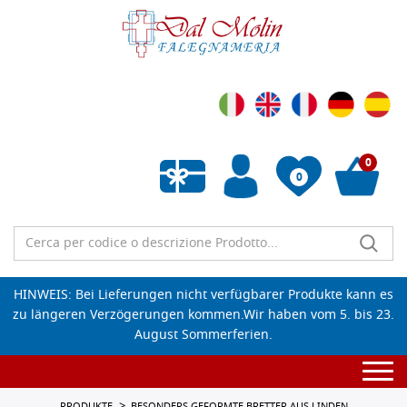
0
0
Wunschliste leeren
HINWEIS: Bei Lieferungen nicht verfügbarer Produkte kann es
zu längeren Verzögerungen kommen.Wir haben vom 5. bis 23.
August Sommerferien.
Togg
navi