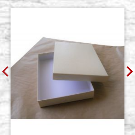
Ikonen tafel, aus Lindenholz,
Auf Lager: 0 - COD.
modell R2, Größe 42x58,
G42X58R2Z
geschnitzter brett, mit Keilen, roh
€ 74,30
ACQUISTA
Ikonen tafel, aus Lindenholz,
Auf Lager: 0 - COD.
modell R2, Größe 46x71,
G46X71R2Z
geschnitzter brett, mit Keilen, roh
€ 85,00
ACQUISTA
Ikonen tafel, aus Lindenholz,
Auf Lager: 0 - COD.
modell R2, Größe 63x80,
G63X80R2Z
geschnitzter brett, mit Keilen, roh
€ 115,60
ACQUISTA
Ikonen tafel, aus Lindenholz,
Auf Lager: 0 - COD.
modell R2, Größe 71x80,
G71X80R2Z
geschnitzter brett, mit Keilen, roh