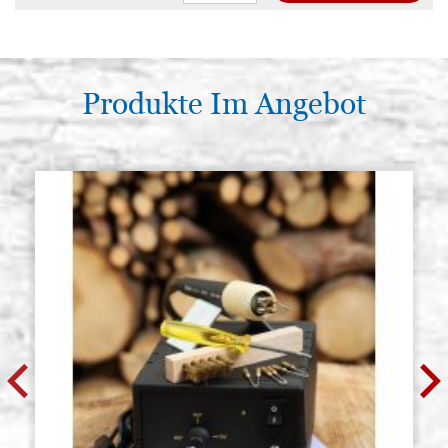
Ikonen tafel, aus Lindenholz,
Auf Lager: 0 - COD.
modell R2, Größe 40x65 cm,
40X65R2Z
geschnitzter brett, mit Keilen, mit
Kreide
Produkte Im Angebot
€ 113,90
ACQUISTA
Ikonen tafel, aus Lindenholz,
Auf Lager: 0 - COD.
modell R2, Größe 42x58 cm,
42X58R2Z
geschnitzter brett, mit Keilen, mit
Kreide
€ 115,60
ACQUISTA
Ikonen tafel, aus Lindenholz,
Auf Lager: 0 - COD.
modell R2, Größe 46x71 cm,
46X71R2Z
geschnitzter brett, mit Keilen, mit
Kreide
€ 132,20
ACQUISTA