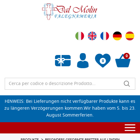
0
0
Wunschliste leeren
HINWEIS: Bei Lieferungen nicht verfügbarer Produkte kann es
zu längeren Verzögerungen kommen.Wir haben vom 5. bis 23.
August Sommerferien.
Togg
navi