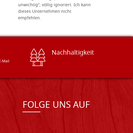
unwichtig“, völlig ignoriert. Ich kann
sind freun
dieses Unternehmen nicht
geben gern
empfehlen.
Besuch loh
Nachhaltigkeit
E-Mail
FOLGE UNS AUF