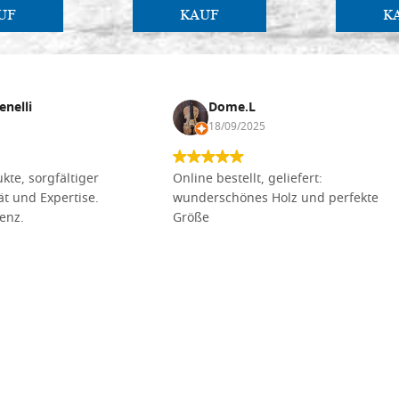
UF
KAUF
K
enelli
Dome.L
18/09/2025
kte, sorgfältiger
Online bestellt, geliefert:
tät und Expertise.
wunderschönes Holz und perfekte
lenz.
Größe