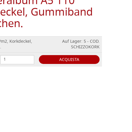
eralbum A5 110
deckel, Gummiband
chen.
/m2, Korkdeckel,
Auf Lager: 5 - COD.
.
SCHIZZOKORK
ACQUISTA