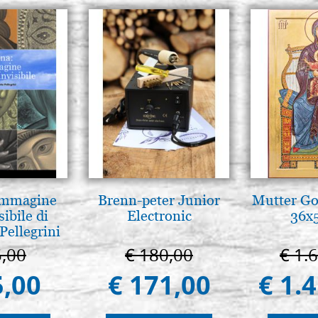
 Immagine
Brenn-peter Junior
Mutter Got
sibile di
Electronic
36x
Pellegrini
5,00
€ 180,00
€ 1.
5,00
€ 171,00
€ 1.