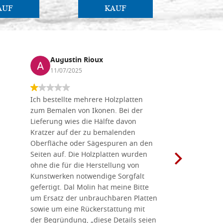
AUF
KAUF
Augustin Rioux
Marz
11/07/2025
01/07
Ich bestellte mehrere Holzplatten
Dieses Un
zum Bemalen von Ikonen. Bei der
seiner wun
Lieferung wies die Hälfte davon
Auswahl a
Kratzer auf der zu bemalenden
Besuch we
Oberfläche oder Sägespuren an den
Holzplatte
Seiten auf. Die Holzplatten wurden
Werkzeugen
ohne die für die Herstellung von
man alles,
Kunstwerken notwendige Sorgfalt
Ikonenher
gefertigt. Dal Molin hat meine Bitte
benötigt.
um Ersatz der unbrauchbaren Platten
bemalten 
sowie um eine Rückerstattung mit
das Unter
der Begründung, „diese Details seien
diesem The