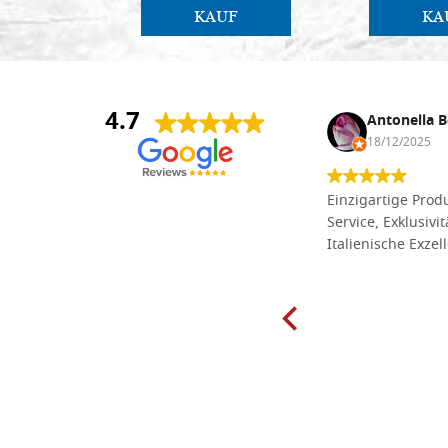
KAUF
KA
4.7
Anna Maria Negri
Antonella B
17/02/2025
18/12/2025
Die Massivholzbretter aus
Einzigartige Produ
Lindenholz, die ich online im gut
Service, Exklusivi
sortierten Tischlereigeschäft Dal
Italienische Exzel
Molin zum Schnitzen bestellt habe,
sind preiswert und in vielen Größen
erhältlich. Die Produkte waren zudem
sorgfältig verpackt und wurden
pünktlich geliefert. Herzlichen
Glückwunsch!