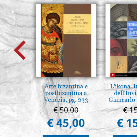
Arte bizantina e
L'ikona.
postbizantina a
dell'Invi
Venezia, pg. 233
Giancarlo 
€ 50,00
€ 1
€ 45,00
€ 1