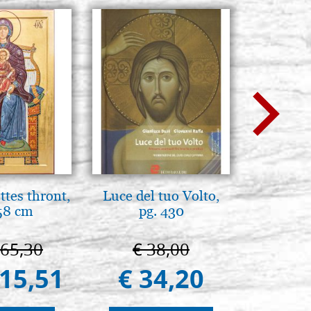
tes thront,
Luce del tuo Volto,
Eleganter
58 cm
pg. 430
Ikone, el
665,30
€ 38,00
€ 
415,51
€ 34,20
€ 