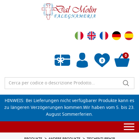
0
0
Wunschliste leeren
HINWEIS: Bei Lieferungen nicht verfügbarer Produkte kann es
zu längeren Verzögerungen kommen.Wir haben vom 5. bis 23.
August Sommerferien.
Togg
navi