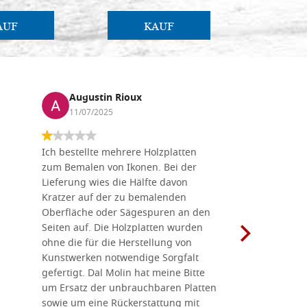
AUF
KAUF
Augustin Rioux
Marz
11/07/2025
01/07
Ich bestellte mehrere Holzplatten
Dieses Un
zum Bemalen von Ikonen. Bei der
seiner wun
Lieferung wies die Hälfte davon
Auswahl a
Kratzer auf der zu bemalenden
Besuch we
Oberfläche oder Sägespuren an den
Holzplatte
Seiten auf. Die Holzplatten wurden
Werkzeugen
ohne die für die Herstellung von
man alles,
Kunstwerken notwendige Sorgfalt
Ikonenher
gefertigt. Dal Molin hat meine Bitte
benötigt.
um Ersatz der unbrauchbaren Platten
bemalten 
sowie um eine Rückerstattung mit
das Unter