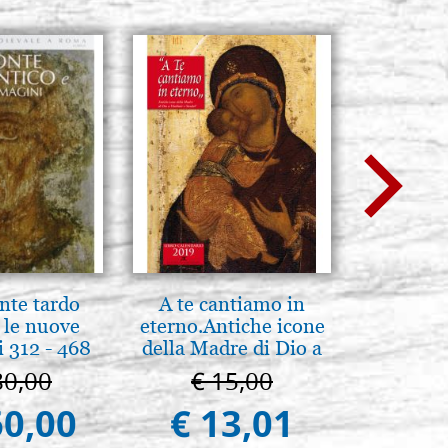
nte tardo
A te cantiamo in
Il Duom
 le nuove
eterno.Antiche icone
The Cathe
 312 - 468
della Madre di Dio a
Vladimir e Suzdal
80,00
€ 15,00
€ 1
(libro-cal. 2019)
60,00
€ 13,01
€ 9