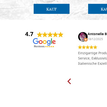
KAUF
KA
4.7
Anna Maria Negri
Antonella B
17/02/2025
18/12/2025
Die Massivholzbretter aus
Einzigartige Produ
Lindenholz, die ich online im gut
Service, Exklusivi
sortierten Tischlereigeschäft Dal
Italienische Exzel
Molin zum Schnitzen bestellt habe,
sind preiswert und in vielen Größen
erhältlich. Die Produkte waren zudem
sorgfältig verpackt und wurden
pünktlich geliefert. Herzlichen
Glückwunsch!