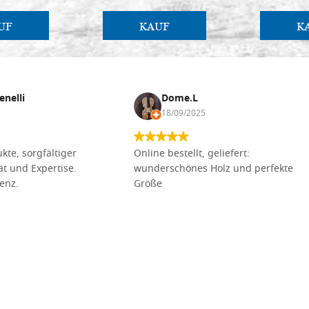
UF
KAUF
K
enelli
Dome.L
18/09/2025
kte, sorgfältiger
Online bestellt, geliefert:
tät und Expertise.
wunderschönes Holz und perfekte
lenz.
Größe