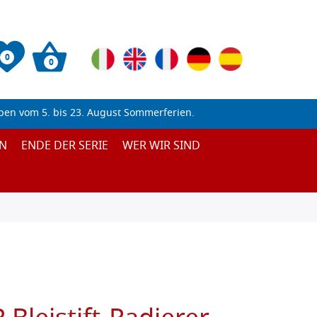
0
0
ben vom 5. bis 23. August Sommerferien.
N
ENDE DER SERIE
WER WIR SIND