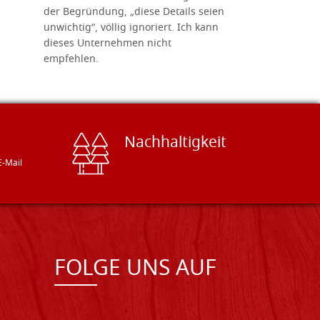
der Begründung, „diese Details seien
diesem The
unwichtig“, völlig ignoriert. Ich kann
sind freun
dieses Unternehmen nicht
geben gern
empfehlen.
Besuch loh
Nachhaltigkeit
E-Mail
FOLGE UNS AUF