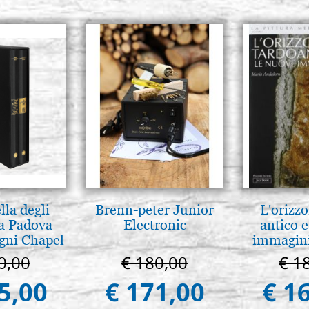
lla degli
Brenn-peter Junior
L'orizzo
a Padova -
Electronic
antico e
gni Chapel
immagini
adua
0,00
€ 180,00
€ 1
5,00
€ 171,00
€ 1