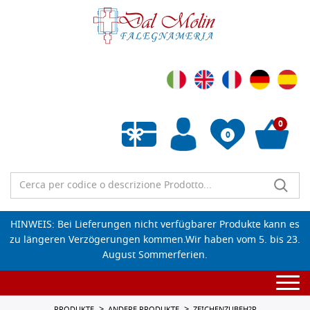
0
0
Wunschliste leeren
HINWEIS: Bei Lieferungen nicht verfügbarer Produkte kann es
zu längeren Verzögerungen kommen.Wir haben vom 5. bis 23.
August Sommerferien.
Togg
navi