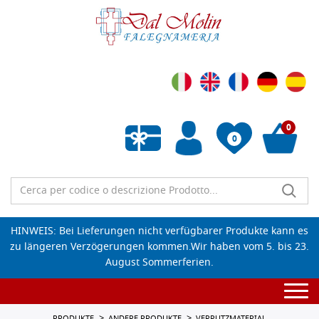
0
0
Wunschliste leeren
HINWEIS: Bei Lieferungen nicht verfügbarer Produkte kann es
zu längeren Verzögerungen kommen.Wir haben vom 5. bis 23.
August Sommerferien.
Togg
navi