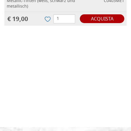
Metallic-Tinten (weiß, schwarz und
C0403MET
metallisch)
€ 19,00
ACQUISTA