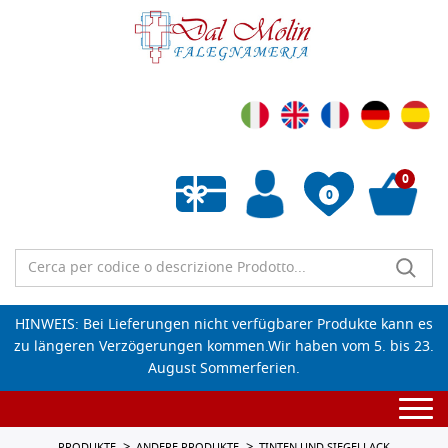
0
0
Wunschliste leeren
HINWEIS: Bei Lieferungen nicht verfügbarer Produkte kann es
zu längeren Verzögerungen kommen.Wir haben vom 5. bis 23.
August Sommerferien.
Togg
navi