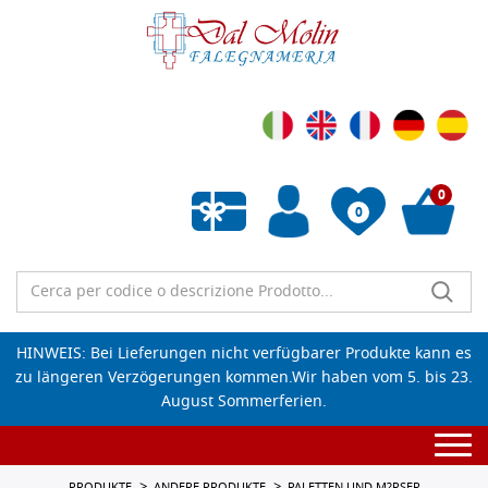
0
0
Wunschliste leeren
HINWEIS: Bei Lieferungen nicht verfügbarer Produkte kann es
zu längeren Verzögerungen kommen.Wir haben vom 5. bis 23.
August Sommerferien.
Togg
navi