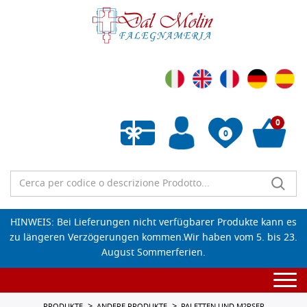
0
0
Wunschliste leeren
HINWEIS: Bei Lieferungen nicht verfügbarer Produkte kann es
zu längeren Verzögerungen kommen.Wir haben vom 5. bis 23.
August Sommerferien.
Togg
navi