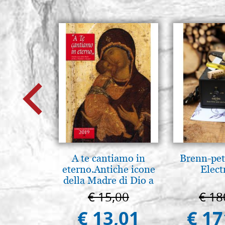
A te cantiamo in
Brenn-pet
eterno.Antiche icone
Elect
della Madre di Dio a
Vladimir e Suzdal
€ 15,00
€ 18
(libro-cal. 2019)
€ 13,01
€ 17