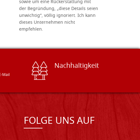
sowie um eine Rückerstattung mit
das Unter
der Begründung, „diese Details seien
diesem The
unwichtig“, völlig ignoriert. Ich kann
sind freun
dieses Unternehmen nicht
geben gern
empfehlen.
Besuch loh
Nachhaltigkeit
E-Mail
FOLGE UNS AUF