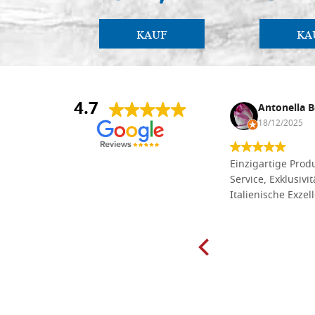
KAUF
KA
4.7
Anna Maria Negri
Antonella B
17/02/2025
18/12/2025
Die Massivholzbretter aus
Einzigartige Produ
Lindenholz, die ich online im gut
Service, Exklusivi
sortierten Tischlereigeschäft Dal
Italienische Exzel
Molin zum Schnitzen bestellt habe,
sind preiswert und in vielen Größen
erhältlich. Die Produkte waren zudem
sorgfältig verpackt und wurden
pünktlich geliefert. Herzlichen
Glückwunsch!