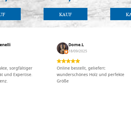
UF
KAUF
K
enelli
Dome.L
18/09/2025
kte, sorgfältiger
Online bestellt, geliefert:
tät und Expertise.
wunderschönes Holz und perfekte
lenz.
Größe