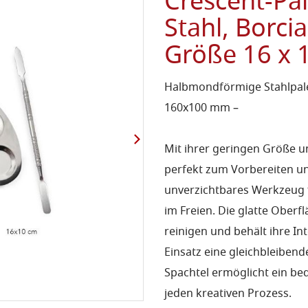
Crescent-Pal
Stahl, Borci
Größe 16 x 
Halbmondförmige Stahlpale
160x100 mm –
Mit ihrer geringen Größe u
perfekt zum Vorbereiten un
unverzichtbares Werkzeug fü
im Freien. Die glatte Oberfl
reinigen und behält ihre In
Einsatz eine gleichbleibende
Spachtel ermöglicht ein be
jeden kreativen Prozess.