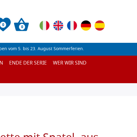
0
0
ben vom 5. bis 23. August Sommerferien.
N
ENDE DER SERIE
WER WIR SIND