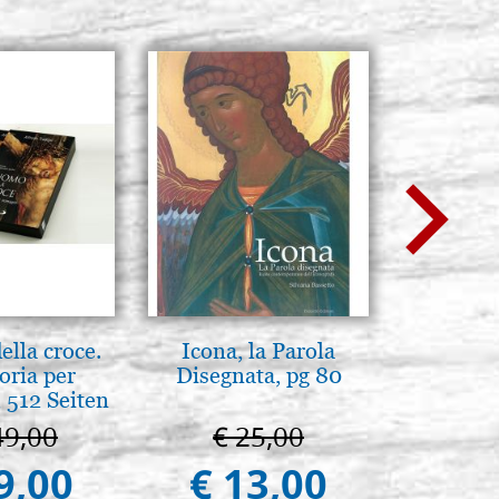
lla croce.
Icona, la Parola
Mutter Go
oria per
Disegnata, pg 80
36
 512 Seiten
49,00
€ 25,00
€ 1
9,00
€ 13,00
€ 1.