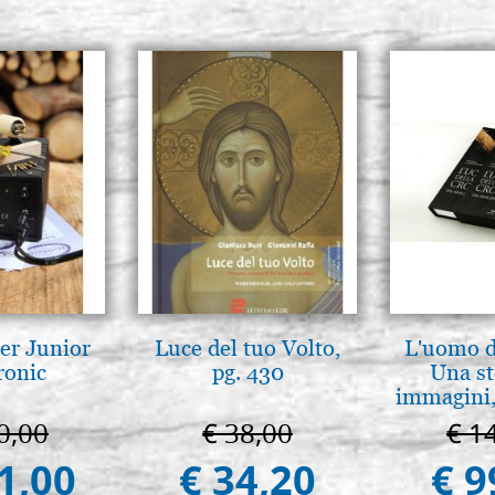
er Junior
Luce del tuo Volto,
L'uomo de
ronic
pg. 430
Una st
immagini,
0,00
€ 38,00
€ 1
1,00
€ 34,20
€ 9