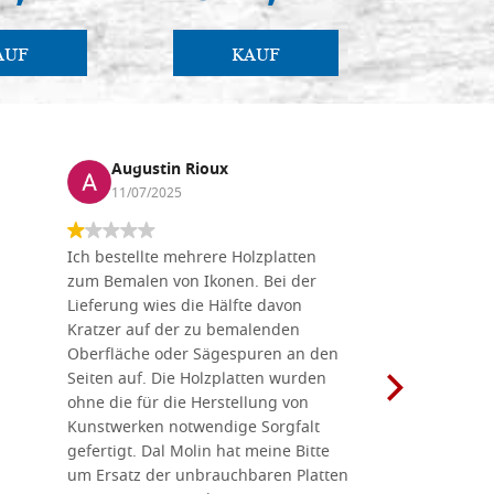
AUF
KAUF
Augustin Rioux
Marz
11/07/2025
01/07
Ich bestellte mehrere Holzplatten
Dieses Un
zum Bemalen von Ikonen. Bei der
seiner wun
Lieferung wies die Hälfte davon
Auswahl a
Kratzer auf der zu bemalenden
Besuch we
Oberfläche oder Sägespuren an den
Holzplatte
Seiten auf. Die Holzplatten wurden
Werkzeugen
ohne die für die Herstellung von
man alles,
Kunstwerken notwendige Sorgfalt
Ikonenher
gefertigt. Dal Molin hat meine Bitte
benötigt.
um Ersatz der unbrauchbaren Platten
bemalten 